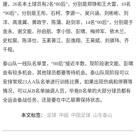
援，26名本土球员有2名“80后”，分别是郑铮和王大雷，10名
“90后”，分别是王彤、石柯、李源一、吴兴涵、刘彬彬、刘
洋、高准翼、黄政宇、陈蒲、赵剑非，14名“00后”，分别是于
金永、谢文能、孙启航、李小恒、彭啸、梅帅军、依木兰、
史松宸、陈泽仕、玉素普江、彭逸翔、王昊斌、刘骐玮、齐
千程。
泰山队一线队名单里，“00后”接近半数，现阶段谢文能、彭啸
会有较多机会，其他球员都要等待机会。泰山队现阶段可以
安排常规23人A队名单进行训练比赛，如果出现伤病和停赛等
情况，可以从B名单抽调人员，毕竟B名单的大部分球员都有
全运会备战任务，还是要在中乙联赛保持状态。
本文标签：
足球
中超
中国足球
山东泰山