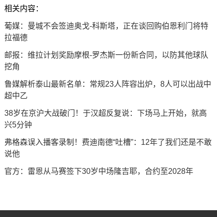
相关内容：
葡媒：曼城不会签迪奥戈-科斯塔，正在谈回购伯恩利门将特
拉福德
邮报：维拉计划奖励摩根-罗杰斯一份新合同，以防其他球队
挖角
鲁媒解析泰山最新名单：常规23人阵容出炉，8人可以出战中
超中乙
38岁在京沪大战破门！于汉超反复说：下场马上开始，就高
兴5分钟
弗格森误入播客录制！费迪南德“吐槽”：12年了我们还是不敢
说他
官方：雷恩从马赛签下30岁中场隆吉耶，合约至2028年