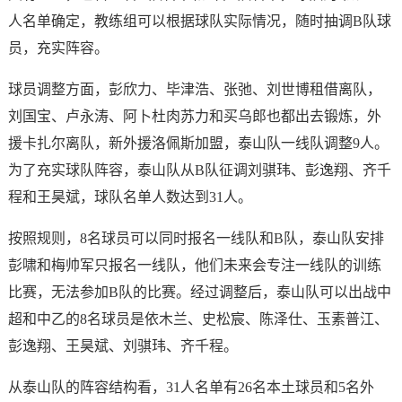
人名单确定，教练组可以根据球队实际情况，随时抽调B队球
员，充实阵容。
球员调整方面，彭欣力、毕津浩、张弛、刘世博租借离队，
刘国宝、卢永涛、阿卜杜肉苏力和买乌郎也都出去锻炼，外
援卡扎尔离队，新外援洛佩斯加盟，泰山队一线队调整9人。
为了充实球队阵容，泰山队从B队征调刘骐玮、彭逸翔、齐千
程和王昊斌，球队名单人数达到31人。
按照规则，8名球员可以同时报名一线队和B队，泰山队安排
彭啸和梅帅军只报名一线队，他们未来会专注一线队的训练
比赛，无法参加B队的比赛。经过调整后，泰山队可以出战中
超和中乙的8名球员是依木兰、史松宸、陈泽仕、玉素普江、
彭逸翔、王昊斌、刘骐玮、齐千程。
从泰山队的阵容结构看，31人名单有26名本土球员和5名外