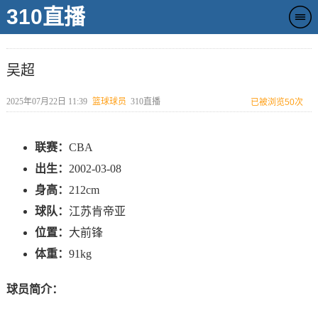
310直播
吴超
2025年07月22日 11:39
篮球球员
310直播
已被浏览
50次
联赛：
CBA
出生：
2002-03-08
身高：
212cm
球队：
江苏肯帝亚
位置：
大前锋
体重：
91kg
球员简介：