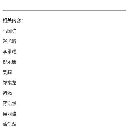
相关内容：
马国栋
赵旭昕
李承耀
倪永康
吴超
郑祺龙
褚添一
蒋浩然
吴羽佳
葛浩然