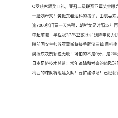
C罗缺席颁奖典礼，亚冠二级联赛亚军奖金曝
一脸姨母笑！樊振东看达科的孩子，由衷喜欢
逾7000张门票一天售罄，朝鲜女足时隔12年
中超前瞻：半程冠军VS卫冕冠军 残阵申花力
曝前国安主帅苏亚雷斯将接手武汉三镇 目标率
樊振东决赛颗粒无收！可怕的不是0分，是2
日本足协技术总监：常年追踪和考察的旅欧球员
梅西的球队将组建女队！要扩建球场！已经获