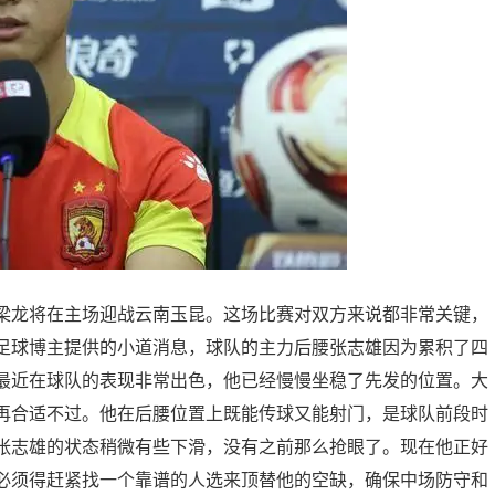
铜梁龙将在主场迎战云南玉昆。这场比赛对双方来说都非常关键，
足球博主提供的小道消息，球队的主力后腰张志雄因为累积了四
最近在球队的表现非常出色，他已经慢慢坐稳了先发的位置。大
再合适不过。他在后腰位置上既能传球又能射门，是球队前段时
张志雄的状态稍微有些下滑，没有之前那么抢眼了。现在他正好
必须得赶紧找一个靠谱的人选来顶替他的空缺，确保中场防守和