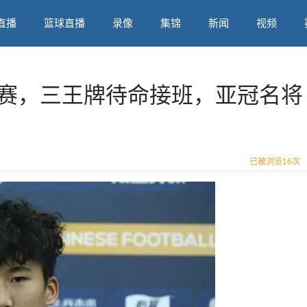
直播
篮球直播
录像
集锦
新闻
视频
赛，三王牌待命接班，亚冠名将
已被浏览
16次