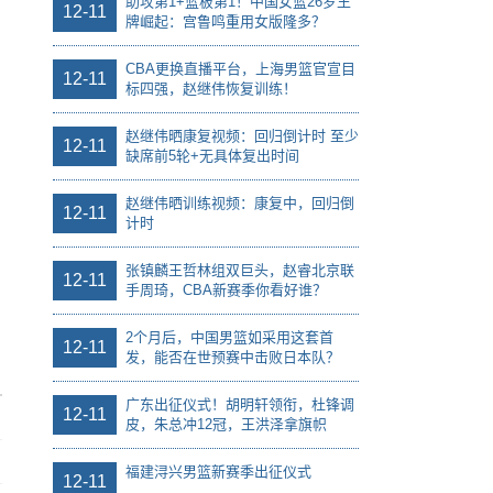
助攻第1+篮板第1！中国女篮26岁王
12-11
牌崛起：宫鲁鸣重用女版隆多？
CBA更换直播平台，上海男篮官宣目
12-11
标四强，赵继伟恢复训练！
赵继伟晒康复视频：回归倒计时 至少
12-11
缺席前5轮+无具体复出时间
赵继伟晒训练视频：康复中，回归倒
12-11
计时
张镇麟王哲林组双巨头，赵睿北京联
12-11
手周琦，CBA新赛季你看好谁？
2个月后，中国男篮如采用这套首
12-11
发，能否在世预赛中击败日本队？
广东出征仪式！胡明轩领衔，杜锋调
12-11
皮，朱总冲12冠，王洪泽拿旗帜
福建浔兴男篮新赛季出征仪式
12-11