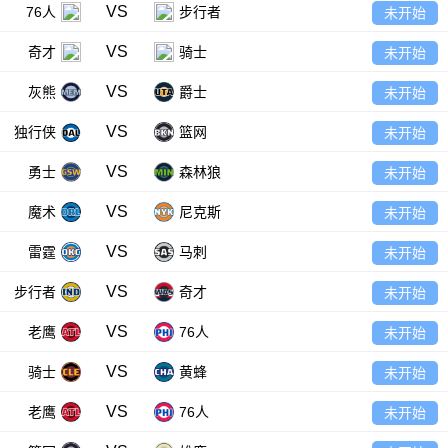
VS
76人
步行者
未开始
VS
奇才
骑士
未开始
VS
灰熊
爵士
未开始
VS
独行侠
篮网
未开始
VS
勇士
森林狼
未开始
VS
魔术
尼克斯
未开始
VS
雷霆
马刺
未开始
VS
步行者
奇才
未开始
VS
老鹰
76人
未开始
VS
骑士
黄蜂
未开始
VS
老鹰
76人
未开始