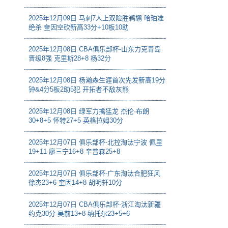
2025年12月09日 马刺7人上双险胜鹈鹕 哈珀准
绝杀 奎因空砍新高33分+10板10助
2025年12月08日 CBA俱乐部杯-山东力克青岛
晋级8强 克里斯28+8 杨32分
2025年12月08日 杨瀚森生涯首次先发新高19分
钟&4分5板2助5犯 开拓者不敌灰熊
2025年12月08日 绿军力擒猛龙 杰伦·布朗
30+8+5 怀特27+5 英格拉姆30分
2025年12月07日 俱乐部杯-北控淘汰宁波 佩里
19+11 廖三宁16+8 辛普森25+8
2025年12月07日 俱乐部杯-广东淘汰合肥狂风
徐杰23+6 奎因14+8 胡明轩10分
2025年12月07日 CBA俱乐部杯-浙江淘汰新疆
约克30分 吴前13+8 纳托尔23+5+6