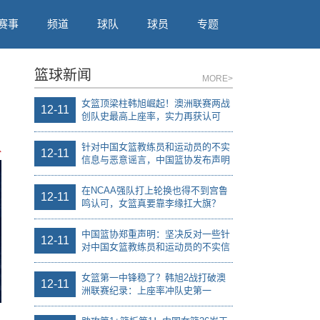
赛事
频道
球队
球员
专题
篮球新闻
MORE>
女篮顶梁柱韩旭崛起！澳洲联赛两战
12-11
创队史最高上座率，实力再获认可
针对中国女篮教练员和运动员的不实
A
12-11
信息与恶意谣言，中国篮协发布声明
在NCAA强队打上轮换也得不到宫鲁
12-11
鸣认可，女篮真要靠李缘扛大旗？
中国篮协郑重声明：坚决反对一些针
12-11
对中国女篮教练员和运动员的不实信
息与恶意谣言
女篮第一中锋稳了？韩旭2战打破澳
12-11
洲联赛纪录：上座率冲队史第一