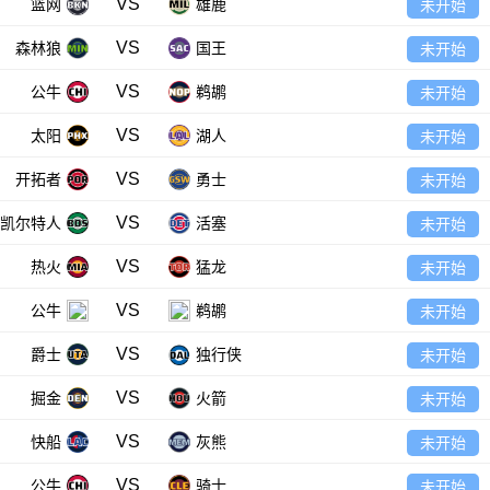
VS
篮网
雄鹿
未开始
VS
森林狼
国王
未开始
VS
公牛
鹈鹕
未开始
VS
太阳
湖人
未开始
VS
开拓者
勇士
未开始
VS
凯尔特人
活塞
未开始
VS
热火
猛龙
未开始
VS
公牛
鹈鹕
未开始
VS
爵士
独行侠
未开始
VS
掘金
火箭
未开始
VS
快船
灰熊
未开始
VS
公牛
骑士
未开始